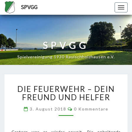
SPVGG
Togg
navig
SPVGG
Spielvereinigung 1930 Rauischholzhausen e.V.
DIE
DIE FEUERWEHR – DEIN
FEUERWEHR
–
FREUND UND HELFER
DEIN
FREUND
Kommentare
3. August 2018
0 Kommentare
UND
HELFER