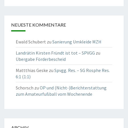
NEUESTE KOMMENTARE
Ewald Schubert
zu
Sanierung Umkleide MZH
Landrätin Kirsten Fründt ist tot – SPVGG
zu
Übergabe Förderbescheid
Mattthias Geske
zu
Spvgg. Res. – SG Rosphe Res.
6:1 (1:1)
Schorsch
zu
OP und (Nicht-)Berichterstattung
zum Amateurfußball vom Wochenende
ARCHIV