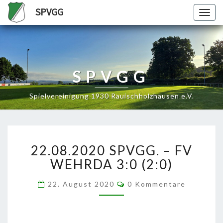
SPVGG
Togg
navig
SPVGG
Spielvereinigung 1930 Rauischholzhausen e.V.
22.08.2020
22.08.2020 SPVGG. – FV
SPVGG.
–
WEHRDA 3:0 (2:0)
FV
WEHRDA
Kommentare
22. August 2020
0 Kommentare
3:0
(2:0)