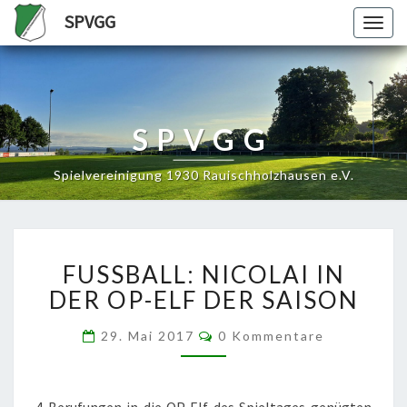
SPVGG
Togg
navig
SPVGG
Spielvereinigung 1930 Rauischholzhausen e.V.
FUSSBALL:
FUSSBALL: NICOLAI IN
NICOLAI
IN
DER OP-ELF DER SAISON
DER
OP-
Kommentare
29. Mai 2017
0 Kommentare
ELF
DER
SAISON