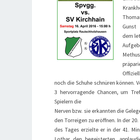
Krankh
Thomas 
Gunst
dem le
Aufgeb
Methus
präpar
Offiziel
noch die Schuhe schnüren können. Vo
3 hervorragende Chancen, um Treff
Spielern die
Nerven bzw. sie erkannten die Gelege
den Torreigen zu eröffnen. In der 20.
des Tages erzielte er in der 41. Min
Lothar den begeisterten, applaud