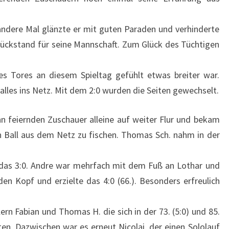
s andere Mal glänzte er mit guten Paraden und verhinderte
Rückstand für seine Mannschaft. Zum Glück des Tüchtigen
es Tores an diesem Spieltag gefühlt etwas breiter war.
lles ins Netz. Mit dem 2:0 wurden die Seiten gewechselt.
n feiernden Zuschauer alleine auf weiter Flur und bekam
 Ball aus dem Netz zu fischen. Thomas Sch. nahm in der
e das 3:0. Andre war mehrfach mit dem Fuß an Lothar und
en Kopf und erzielte das 4:0 (66.). Besonders erfreulich
ern Fabian und Thomas H. die sich in der 73. (5:0) und 85.
ten. Dazwischen war es erneut Nicolai, der einen Sololauf