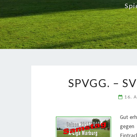
Spi
SPVGG. – SV
16. 
Gut erh
gegen 
Eintrac