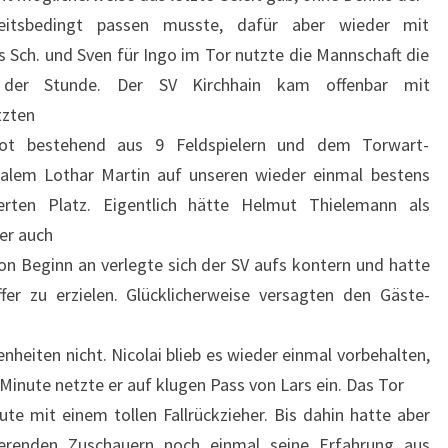
eitsbedingt passen musste, dafür aber wieder mit
Sch. und Sven für Ingo im Tor nutzte die Mannschaft die
 der Stunde. Der SV Kirchhain kam offenbar mit
tzten
ot bestehend aus 9 Feldspielern und dem Torwart-
alem Lothar Martin auf unseren wieder einmal bestens
ierten Platz. Eigentlich hätte Helmut Thielemann als
ler auch
n Beginn an verlegte sich der SV aufs kontern und hatte
er zu erzielen. Glücklicherweise versagten den Gäste-
nheiten nicht. Nicolai blieb es wieder einmal vorbehalten,
 Minute netzte er auf klugen Pass von Lars ein. Das Tor
ute mit einem tollen Fallrückzieher. Bis dahin hatte aber
ierenden Zuschauern noch einmal seine Erfahrung aus