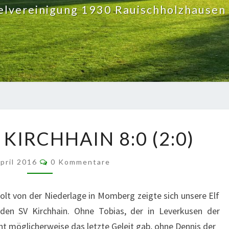
elvereinigung 1930 Rauischholzhausen 
SPVGG.
 KIRCHHAIN 8:0 (2:0)
–
SV
Kommentare
KIRCHHAIN 8:0
April 2016
0 Kommentare
(2:0)
olt von der Niederlage in Momberg zeigte sich unsere Elf
den SV Kirchhain. Ohne Tobias, der in Leverkusen der
ht möglicherweise das letzte Geleit gab, ohne Dennis der