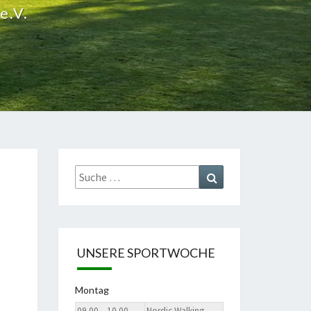
e.V.
Suche
Suchen
nach:
UNSERE SPORTWOCHE
Montag
09.00 – 10.00
Nordic Walking