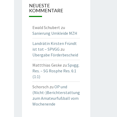
NEUESTE
KOMMENTARE
Ewald Schubert
zu
Sanierung Umkleide MZH
Landrätin Kirsten Fründt
ist tot – SPVGG
zu
Übergabe Förderbescheid
Mattthias Geske
zu
Spvgg.
Res. – SG Rosphe Res. 6:1
(1:1)
Schorsch
zu
OP und
(Nicht-)Berichterstattung
zum Amateurfußball vom
Wochenende