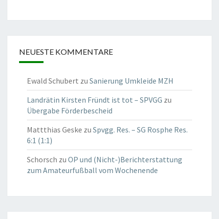
NEUESTE KOMMENTARE
Ewald Schubert
zu
Sanierung Umkleide MZH
Landrätin Kirsten Fründt ist tot – SPVGG
zu
Übergabe Förderbescheid
Mattthias Geske
zu
Spvgg. Res. – SG Rosphe Res.
6:1 (1:1)
Schorsch
zu
OP und (Nicht-)Berichterstattung
zum Amateurfußball vom Wochenende