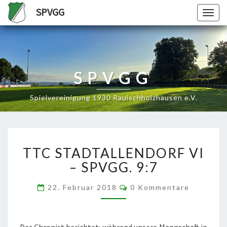
SPVGG
Togg
navig
SPVGG
Spielvereinigung 1930 Rauischholzhausen e.V.
TTC
TTC STADTALLENDORF VI
STADTALLENDORF
VI
– SPVGG. 9:7
–
SPVGG.
Kommentare
22. Februar 2018
0 Kommentare
9:7