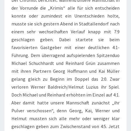
Der Chronist berichtet: während unsere Mannschaft in
der Vorrunde die „Krimis“ alle für sich entscheiden
konnte oder zumindest ein Unentschieden holte,
musste sie sich gestern Abend in Stadtallendorf nach
einem sehr wechselhaften Verlauf knapp mit 7:9
geschlagen geben. Dabei startete sie beim
favorisierten Gastgeber mit einer deutlichen 4:1-
Führung. Dem überragend aufspielenden Spitzenduo
Michael Schuchhardt und Reinhard Grün zusammen
mit ihren Partnern Georg Hoffmann und Kai Müller
gelang gleich zu Beginn im Doppel das 2:0. Zwar
verloren Werner Baldreich/Helmut Luzius ihr Spiel.
Doch Michael und Reinhard erhöhten im Einzel auf 4:1.
Aber damit hatte unsere Mannschaft zunächst „ihr
Pulver verschossen“, denn Georg, Kai, Werner und
Helmut mussten sich alle mehr oder weniger klar
geschlagen geben zum Zwischenstand von 4:5. Jetzt