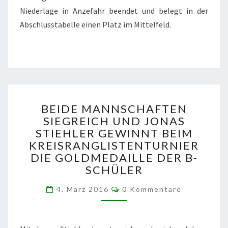
Niederlage in Anzefahr beendet und belegt in der
Abschlusstabelle einen Platz im Mittelfeld.
BEIDE
BEIDE MANNSCHAFTEN
MANNSCHAFTEN
SIEGREICH UND JONAS
SIEGREICH
STIEHLER GEWINNT BEIM
UND
JONAS
KREISRANGLISTENTURNIER
STIEHLER
DIE GOLDMEDAILLE DER B-
GEWINNT
SCHÜLER
BEIM
KREISRANGLISTENTURNI
Kommentare
4. März 2016
0 Kommentare
DIE
GOLDMEDAILLE
DER