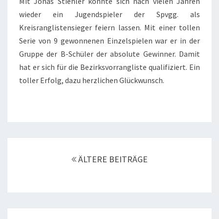
Mit Jonas Stiehler konnte sich nach vielen Jahren
B-
wieder ein Jugendspieler der Spvgg. als
SCHÜLER
Kreisranglistensieger feiern lassen. Mit einer tollen
Serie von 9 gewonnenen Einzelspielen war er in der
Gruppe der B-Schüler der absolute Gewinner. Damit
hat er sich für die Bezirksvorrangliste qualifiziert. Ein
toller Erfolg, dazu herzlichen Glückwunsch.
Beitrags-
Navigation
ÄLTERE BEITRÄGE