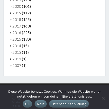
>
2020
(
101
)
>
2019
(
117
)
>
2018
(
125
)
>
2017
(
163
)
>
2016
(
225
)
>
2015
(
190
)
>
2014
(
15
)
>
2013
(
11
)
>
2011
(
1
)
>
2007
(
1
)
Diese Website benutzt Cookies. Wenn du die Website weiter
Kontakt
Rechtliches
Mitglied werden
Impressum
nutzt, gehen wir von deinem Einverständnis aus.
Kontaktformular
Datenschutzerklärung
Facebook
OK
Nein
Datenschutzerklärung
Fussball.de