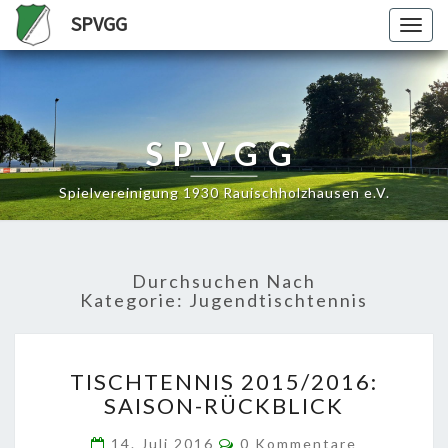
SPVGG
Togg
navig
SPVGG
Spielvereinigung 1930 Rauischholzhausen e.V.
Durchsuchen Nach
Kategorie:
Jugendtischtennis
TISCHTENNIS
TISCHTENNIS 2015/2016:
2015/2016:
SAISON-RÜCKBLICK
SAISON-
RÜCKBLICK
Kommentare
14. Juli 2016
0 Kommentare