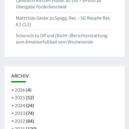
Landrätin Kirsten Fründt ist tot – SPVGG
zu
Übergabe Förderbescheid
Mattthias Geske
zu
Spvgg. Res. – SG Rosphe Res.
6:1 (1:1)
Schorsch
zu
OP und (Nicht-)Berichterstattung
zum Amateurfußball vom Wochenende
ARCHIV
>
2026
(
4
)
>
2025
(
52
)
>
2024
(
24
)
>
2023
(
74
)
>
2022
(
84
)
>
2021
(
120
)