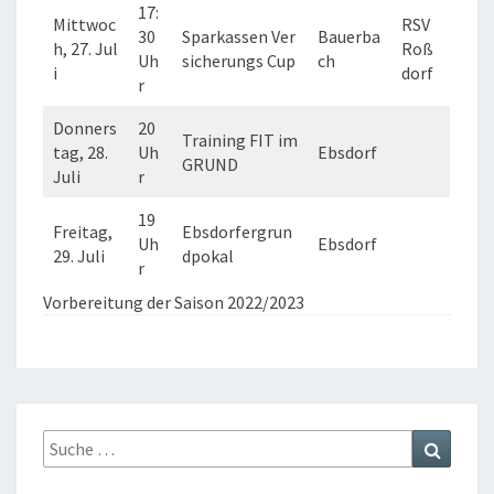
17:
Mittwoc
RSV
30
Sparkassen Ver
Bauerba
h, 27. Jul
Roß
Uh
sicherungs Cup
ch
i
dorf
r
Donners
20
Training FIT im
tag, 28.
Uh
Ebsdorf
GRUND
Juli
r
19
Freitag,
Ebsdorfergrun
Uh
Ebsdorf
29. Juli
dpokal
r
Vorbereitung der Saison 2022/2023
Suche
Suchen
nach: