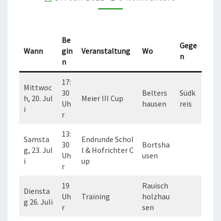
Be
Gege
Wann
gin
Veranstaltung
Wo
n
n
17:
Mittwoc
30
Belters
Südk
h, 20. Jul
Meier III Cup
Uh
hausen
reis
i
r
13:
Samsta
Endrunde Schol
30
Bortsha
g, 23. Jul
l & Hofrichter C
Uh
usen
i
up
r
19
Rauisch
Diensta
Uh
Training
holzhau
g 26. Juli
r
sen