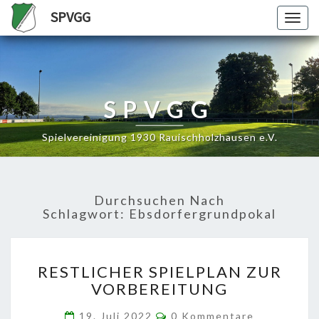
SPVGG
Togg
navig
SPVGG
Spielvereinigung 1930 Rauischholzhausen e.V.
Durchsuchen Nach
Schlagwort:
Ebsdorfergrundpokal
RESTLICHER
RESTLICHER SPIELPLAN ZUR
SPIELPLAN
VORBEREITUNG
ZUR
VORBEREITUNG
Kommentare
19. Juli 2022
0 Kommentare